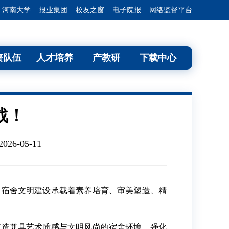
河南大学
报业集团
校友之窗
电子院报
网络监督平台
资队伍
人才培养
产教研
下载中心
战！
6-05-11
宿舍文明建设承载着素养培育、审美塑造、精
造兼具艺术质感与文明风尚的宿舍环境，强化